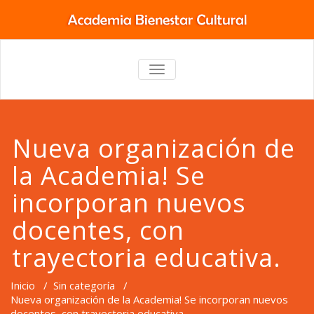
TOGGLE
NAVIGATION
Nueva organización de
la Academia! Se
incorporan nuevos
docentes, con
trayectoria educativa.
Inicio
/
Sin categoría
/
Nueva organización de la Academia! Se incorporan nuevos
docentes, con trayectoria educativa.