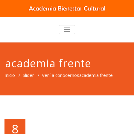
TOGGLE
NAVIGATION
academia frente
Inicio
/
Slider
/
Vení a conocernos
academia frente
8