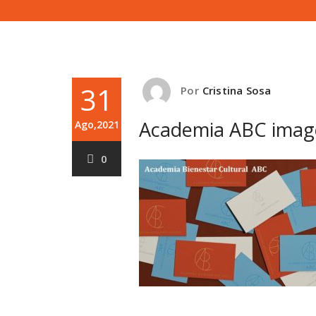
31
Por
Cristina Sosa
Academia ABC image
Ago,2021
0