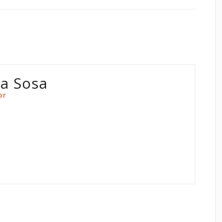
na Sosa
or